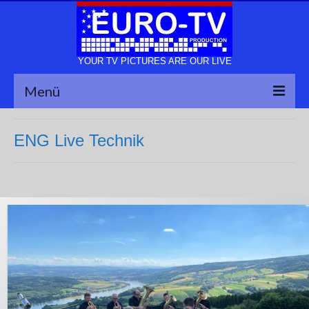
YOUR TV PICTURES ARE OUR LIVE
Menü
Euro-TV Outside Broadcast
ENG Live Technik
NEWS
Referenzen
Technik
Kontakt
Partner
Leistungsangebot